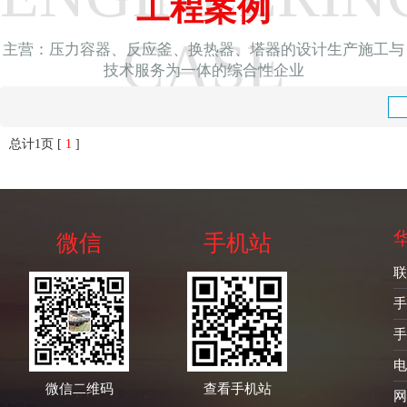
工程案例
CASE
主营：压力容器、反应釜、换热器、塔器的设计生产施工与
技术服务为一体的综合性企业
总计1页 [
1
]
微信
手机站
联
手
手
电
微信二维码
查看手机站
网