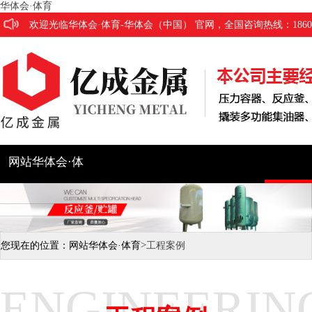
华体会·体育
欢迎光临华体会·体育-华体会（中国） 官网，全国咨询热线：186053
网站华体会·体
育
公司简介
产品展示
工程
>
您现在的位置：
网站华体会·体育
工程案例
ENGINEERIN