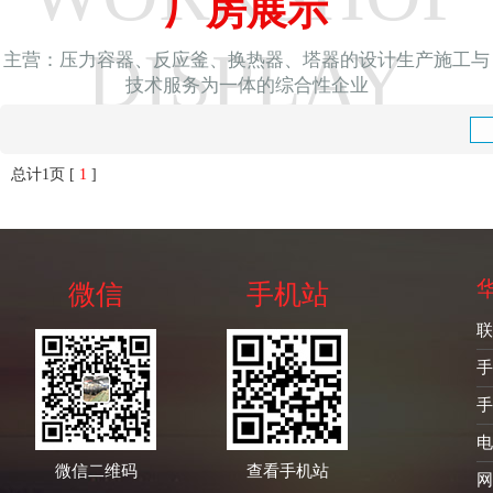
厂房展示
DISPLAY
主营：压力容器、反应釜、换热器、塔器的设计生产施工与
技术服务为一体的综合性企业
总计1页 [
1
]
微信
手机站
联
手
手
电
微信二维码
查看手机站
网