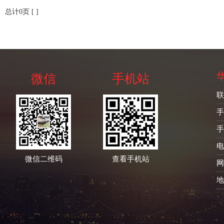
总计0页 [ ]
微信
手机站
联
手
手
电
微信二维码
查看手机站
网
地