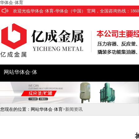
华体会·体育
欢迎光临华体会·体育-华体会（中国） 官网，全国咨询热线：186053
网站华体会·体
育
公司简介
产品展示
工程
>
您现在的位置：
网站华体会·体育
新闻资讯