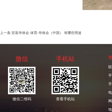
上一条:
安装华体会·体育-华体会（中国） 有哪些用途
微信
手机站
联
手
手
电
微信二维码
查看手机站
网
地